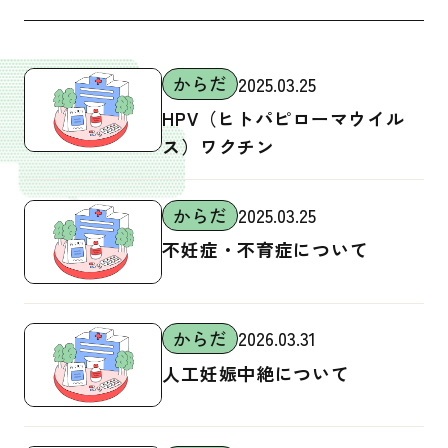
からだ
2025.03.25
女性のからだ.病気・病院
HPV（ヒトパピローマウイル
女性のからだ
ス）ワクチン
男性のからだ
月経
からだ
2025.03.25
SEX
不妊症・不育症について
避妊
性感染症
からだ
2026.03.31
妊娠・中絶
人工妊娠中絶について
低用量ピル
緊急避妊薬