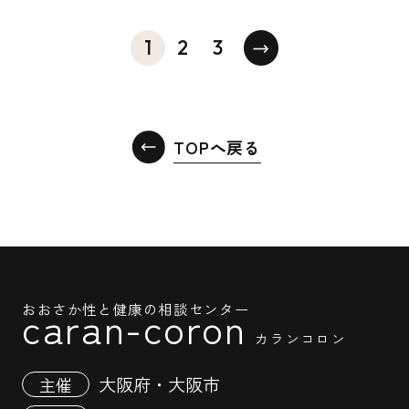
1
2
3
TOPへ戻る
おおさか性と健康の相談センター
caran-coron
カランコロン
大阪府・大阪市
主催