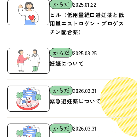
からだ
2025.01.22
不妊
ピル（低用量経口避妊薬と低
病気・病院
用量エストロゲン・プロゲス
チン配合薬）
喫煙・飲酒・薬物乱用
依存症
からだ
2025.03.25
メンタルヘルス
妊娠について
性の多様性
性的同意・境界線
からだ
2026.03.31
性的暴力
緊急避妊薬について
デートDV・DV
その他
からだ
2026.03.31