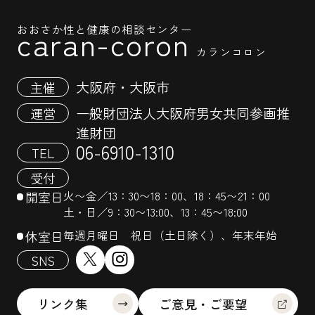
おおさか性と健康の相談センター
caran-coron
カランコロン
大阪府・大阪市
主催
一般財団法人大阪府男女共同参画推
運営
進財団
06-6910-1310
TEL
受付
開室日
火〜金／13：30〜18：00、18：45〜21：00
土・日／9：30〜13:00、13：45〜18:00
休室日
毎週月曜日 祝日（土日除く）、年末年始
SNS
リンク集
ご意見・ご要望