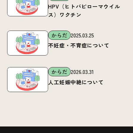
HPV（ヒトパピローマウイル
ス）ワクチン
からだ
2025.03.25
不妊症・不育症について
からだ
2026.03.31
人工妊娠中絶について