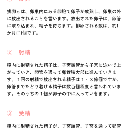
排卵とは、卵巣内にある卵胞で卵子が成熟し、卵巣の外
に放出されることを言います。放出された卵子は、卵管
に取り込まれ、精子を待ちます。排卵される数は、約1
か月に1個です。
② 射精
膣内に射精された精子は、子宮頸管から子宮に泳いで上
がっていき、卵管を通って卵管膨大部に進んでいきま
す。１回の射精で放出される精子は１～３億個ですが、
卵管までたどり着ける精子は数百個程度と言われていま
す。そのうちの１個が卵子の中に入っていきます。
③ 受精
膣内に射精された精子が、子宮頸管、子宮を通って卵管