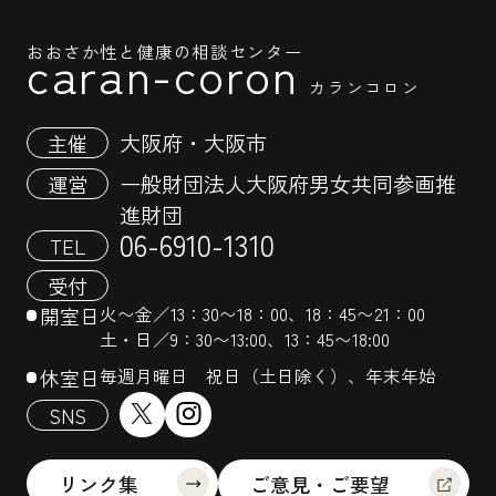
おおさか性と健康の相談センター
caran-coron
カランコロン
大阪府・大阪市
主催
一般財団法人大阪府男女共同参画推
運営
進財団
06-6910-1310
TEL
受付
開室日
火〜金／13：30〜18：00、18：45〜21：00
土・日／9：30〜13:00、13：45〜18:00
休室日
毎週月曜日 祝日（土日除く）、年末年始
SNS
リンク集
ご意見・ご要望