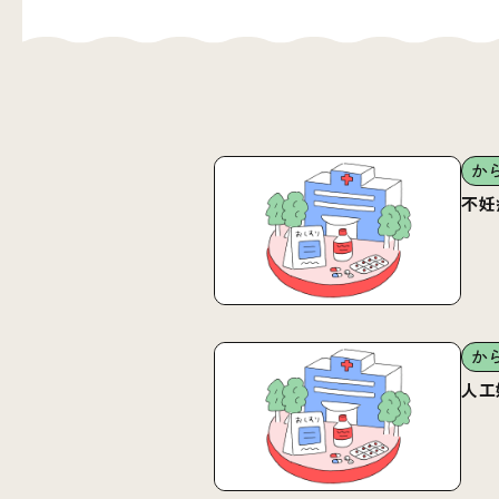
か
不妊
か
人工