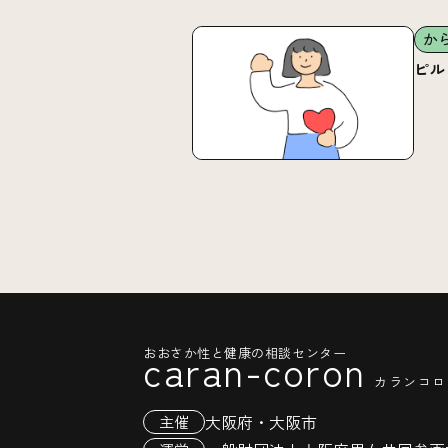
か
ピル
おおさか性と健康の相談センター
caran-coron
カランコロ
大阪府・大阪市
主催