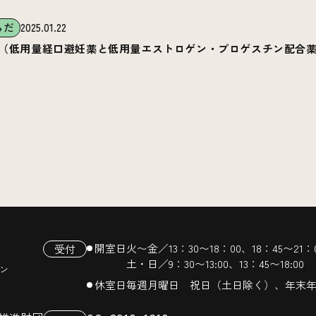
らだ
2025.01.22
（低用量経口避妊薬と低用量エストロゲン・プロゲスチン配合
開室日
火〜金／13：30〜18：00、18：45〜21：
受付
土・日／9：30〜13:00、13：45〜18:00
ン
休室日
毎週月曜日 祝日（土日除く）、年末