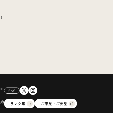
薬）
00
SNS
年始
リンク集
ご意見・ご要望