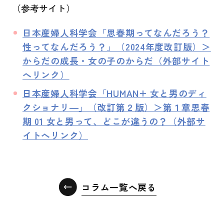
（参考サイト）
日本産婦人科学会「思春期ってなんだろう？
性ってなんだろう？」（2024年度改訂版）＞
からだの成長・女の子のからだ（外部サイト
へリンク）
日本産婦人科学会「HUMAN+ 女と男のディ
クショナリ―」（改訂第２版）＞第１章思春
期 01 女と男って、どこが違うの？（外部サ
イトへリンク）
コラム一覧へ戻る