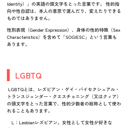
Identity）」の英語の頭文字をとった言葉です。 性的指
向や性自認は、本人の意思で選んだり、変えたりできる
ものではありません。
性別表現（Gender Expression）、身体の性的特徴（Sex
Characteristics）を含めて「SOGIESC」という言葉も
あります。
LGBTQ
LGBTQとは、レズビアン・ゲイ・バイセクシュアル・
トランスジェンダー・クエスチョニング（又はクィア）
の頭文字をとった言葉で、性的少数者の総称として使わ
れることもあります。
L：Lesbianレズビアン。女性として女性が好きな