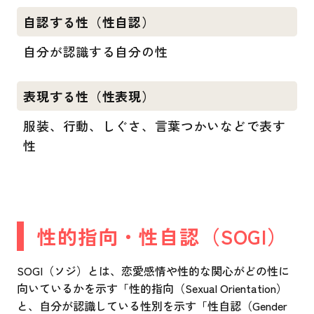
自認する性（性自認）
自分が認識する自分の性
表現する性（性表現）
服装、行動、しぐさ、言葉つかいなどで表す
性
性的指向・性自認（SOGI）
SOGI（ソジ）とは、恋愛感情や性的な関心がどの性に
向いているかを示す「性的指向（Sexual Orientation）
と、自分が認識している性別を示す「性自認（Gender