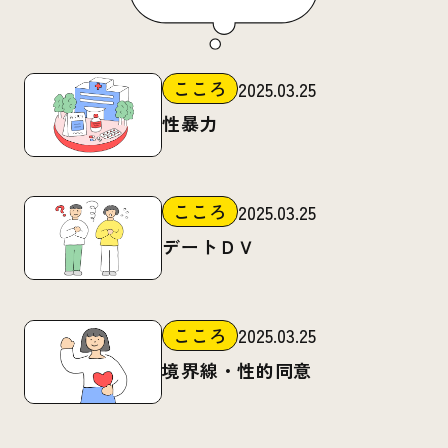
こころ
2025.03.25
性暴力
こころ
2025.03.25
デートＤＶ
こころ
2025.03.25
境界線・性的同意